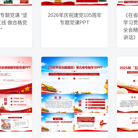
专题党课 “坚
2026年庆祝建党105周年
《在省
红线 做合格党
专题党课PPT
学习贯
”
全会精
讲话》