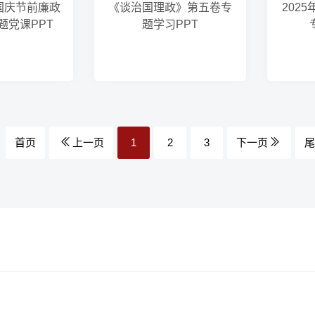
秋国庆节前廉政
《谈治国理政》第五卷专
202
题党课PPT
题学习PPT
首页
上一页
1
2
3
下一页
尾