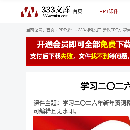
首页
PPT课件
当前位置：
首页
-
PPT课件
-
333材料文库,党课PPT,讲稿
学习二〇二六
课件主题
：学习二〇二六年新年贺词精
可编辑
且无水印。